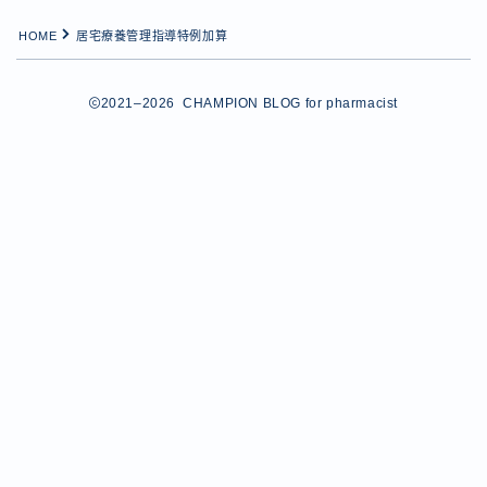
独立して良かったこと20選
独立の準備と計画
HOME
居宅療養管理指導特例加算
独立への1st STEP
独立への2nd STEP
2021–2026 CHAMPION BLOG for pharmacist
独立への3rd STEP
薬剤師が登録すべき転職エージェント
薬学知識の更新
薬局経営の勉強
転職を勧める5つの理由
連載一覧
運営者情報
開業後の経営と運営
Follow Me