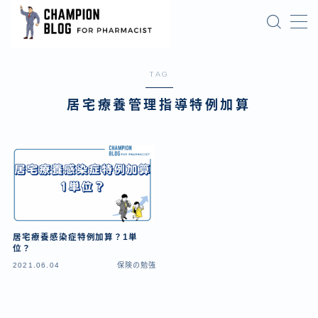
MENU
Champion Pharmacist Top Page
TAG
お問い合わせフォーム
トップページ
居宅療養管理指導特例加算
プライバシーポリシー
プライバシーポリシー
ブログを読む前に
令和６年度調剤報酬まとめ
保険知識の更新
利用規約／特定商取引法に基づく表記
営業シリーズ
店舗オープンまでの実務
居宅療養感染症特例加算？1単
位？
成長と事業拡大
2021.06.04
保険の勉強
有料記事の決済完了ページ
法人設立と開業準備
特定商取引法に基づく表記