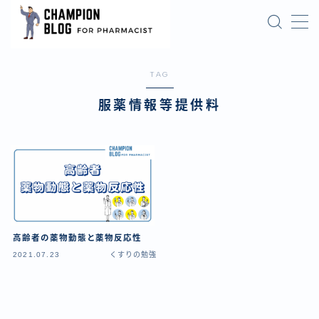
MENU
Champion Pharmacist Top Page
TAG
お問い合わせフォーム
トップページ
服薬情報等提供料
プライバシーポリシー
プライバシーポリシー
ブログを読む前に
令和６年度調剤報酬まとめ
保険知識の更新
利用規約／特定商取引法に基づく表記
営業シリーズ
店舗オープンまでの実務
高齢者の薬物動態と薬物反応性
成長と事業拡大
2021.07.23
くすりの勉強
有料記事の決済完了ページ
法人設立と開業準備
特定商取引法に基づく表記