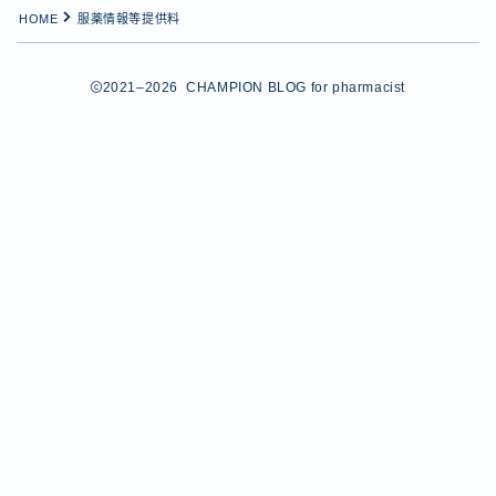
独立して良かったこと20選
HOME
服薬情報等提供料
独立の準備と計画
独立への1st STEP
独立への2nd STEP
2021–2026 CHAMPION BLOG for pharmacist
独立への3rd STEP
薬剤師が登録すべき転職エージェント
薬学知識の更新
薬局経営の勉強
転職を勧める5つの理由
連載一覧
運営者情報
開業後の経営と運営
Follow Me