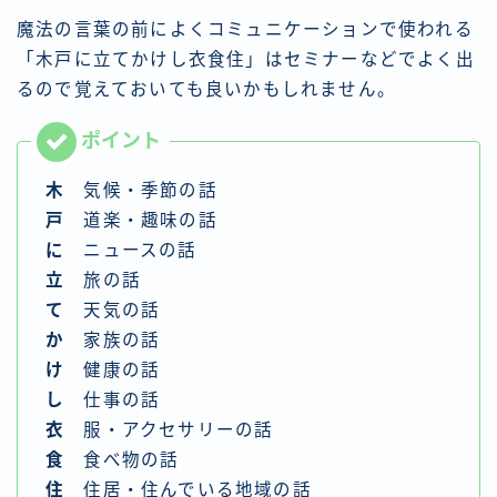
魔法の言葉の前によくコミュニケーションで使われる
「木戸に立てかけし衣食住」はセミナーなどでよく出
るので覚えておいても良いかもしれません。
木
気候・季節の話
戸
道楽・趣味の話
に
ニュースの話
立
旅の話
て
天気の話
か
家族の話
け
健康の話
し
仕事の話
衣
服・アクセサリーの話
食
食べ物の話
住
住居・住んでいる地域の話