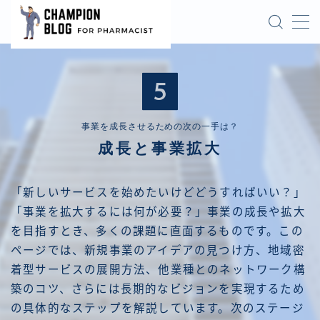
MENU
Champion Pharmacist Top Page
お問い合わせフォーム
トップページ
プライバシーポリシー
事業を成長させるための次の一手は？
プライバシーポリシー
成長と事業拡大
ブログを読む前に
令和６年度調剤報酬まとめ
保険知識の更新
「新しいサービスを始めたいけどどうすればいい？」
利用規約／特定商取引法に基づく表記
「事業を拡大するには何が必要？」事業の成長や拡大
営業シリーズ
を目指すとき、多くの課題に直面するものです。この
店舗オープンまでの実務
ページでは、新規事業のアイデアの見つけ方、地域密
成長と事業拡大
着型サービスの展開方法、他業種とのネットワーク構
有料記事の決済完了ページ
法人設立と開業準備
築のコツ、さらには長期的なビジョンを実現するため
特定商取引法に基づく表記
の具体的なステップを解説しています。次のステージ