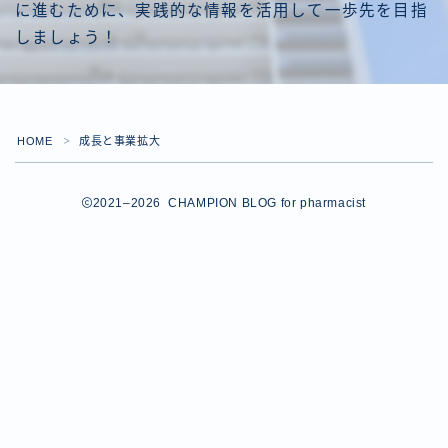
独立して良かったこと20選
に進むために、実践的な情報を活用して一歩先を目指
独立の準備と計画
しましょう！
独立への1st STEP
独立への2nd STEP
独立への3rd STEP
薬剤師が登録すべき転職エージェント
HOME
成長と事業拡大
＞
薬学知識の更新
薬局経営の勉強
転職を勧める5つの理由
2021–2026 CHAMPION BLOG for pharmacist
連載一覧
運営者情報
開業後の経営と運営
Follow Me