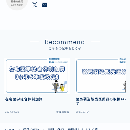
Recommend
こちらの記事もどうぞ
在宅薬学総合体制加算
薬局製造販売医薬品の取扱いに
て
2024.04.22
2021.07.04
保険の勉強
保
＞
＞