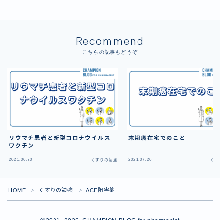
Recommend
こちらの記事もどうぞ
リウマチ患者と新型コロナウイルス
末期癌在宅でのこと
ワクチン
2021.06.20
2021.07.26
くすりの勉強
くす
HOME
くすりの勉強
ACE阻害薬
＞
＞